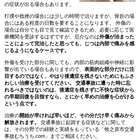
の症状が出る場合もあります。
打撲や捻挫の場合には少しの時間で治りますが、骨折の場
合にはある程度の日数を要することになります。 外傷の
場合は自分でも目で見て確認できるため、必要に応じて医
療機関を受診するはずですが、厄介なのは
外傷が治まった
ことによって完治したと思っても、じつは内部で痛みを感
じるようになるケースです。
外傷を受けた部分に関しても、内部の筋肉組織や神経に影
響が出ている場合もありますので、
表面的な部分だけに注
目するのではなく、やはり後遺症を残さないためにもふさ
わしい治療を受けてください。 交通事故に遭った時に忘
れるべきではないのは、後遺症を残さずに不快な症状から
の早期回復を目指すなら、とにかく早めの治療を心がける
という点です。
治療の
開始が早ければ早いほど、その分だけ早く痛みから
解放されます。
交通事故に起因する症状などに関して
は、その分野での経験と実績をもっている「牧之原市交通
事故むちうち.com」までご相談ください。