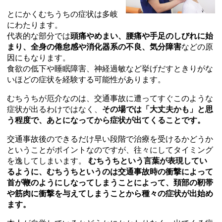
とにかくむちうちの症状は多岐
にわたります。
代表的な部分では
頭痛やめまい、腰痛や手足のしびれに始
まり、全身の倦怠感や消化器系の不良、気分障害
などの原
因にもなります。
食欲の低下や睡眠障害、神経過敏など挙げだすときりがな
いほどの症状を経験する可能性があります。
むちうちが厄介なのは、交通事故に遭ってすぐこのような
症状が出るわけではなく、
その場では「大丈夫かも」と思
う程度で、あとになってから症状が出てくることです。
交通事故後のできるだけ早い段階で治療を受けるかどうか
ということがポイントなのですが、往々にしてタイミング
を逸してしまいます。
むちうちという言葉が表現してい
るように、むちうちというのは交通事故時の衝撃によって
首が鞭のようにしなってしまうことによって、頚部の靭帯
や筋肉に衝撃を与えてしまうことから種々の症状が出始め
ます。