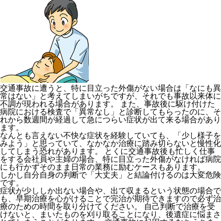
交通事故に遭うと、特に目立った外傷がない場合は「なにも異
常はない」と考えてしまいがちですが、それでも事故以来体に
不調が現われる場合があります。 また、
事故後に駆け付けた
病院における検査で「異常なし」と診断してもらったのに、そ
れから数週間が経過して急につらい症状が出て来る場合があり
ます。
なんとも言えない不快な症状を経験していても、
「少し様子を
みよう」と思っていて、なかなか治療に踏み切らないと慢性化
してしまう恐れがあります。
とくに交通事故後も忙しく仕事
をする会社員や主婦の場合、特に目立った外傷がなければ病院
にも行かずそのまま日常の業務に励むケースもあります。
しかし
自分自身の判断で「大丈夫」と結論付けるのは大変危険
です。
症状が少ししか出ない場合や、出て収まるという状態の場合で
も、早期治療を心がけることで完治が期待できますので必ず治
療のための時間を取り分けてください。 自己判断で治療を受
けないと、まいたものを刈り取ることになり、後遺症に悩まさ