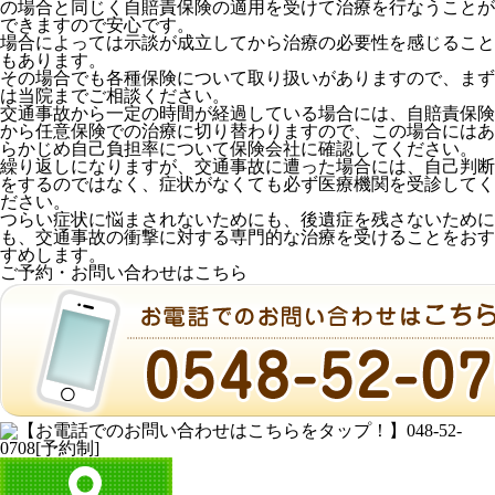
の場合と同じく自賠責保険の適用を受けて治療を行なうことが
できますので安心です。
場合によっては示談が成立してから治療の必要性を感じること
もあります。
その場合でも各種保険について取り扱いがありますので、まず
は当院までご相談ください。
交通事故から一定の時間が経過している場合には、自賠責保険
から任意保険での治療に切り替わりますので、この場合にはあ
らかじめ自己負担率について保険会社に確認してください。
繰り返しになりますが、
交通事故に遭った場合には、自己判断
をするのではなく、症状がなくても必ず医療機関を受診してく
ださい。
つらい症状に悩まされないためにも、後遺症を残さないために
も、交通事故の衝撃に対する専門的な治療を受けることをおす
すめします。
ご予約・お問い合わせはこちら