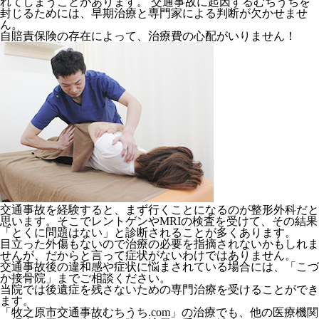
れてしまうことがあります。 交通事故に起因するむちうちを
封じるためには、
早期治療と専門家による判断が欠かせませ
ん。
自賠責保険の存在によって、治療費の心配がいりません！
交通事故を経験すると、まず行くことになるのが整形外科だと
思います。そこでレントゲンやMRIの検査を受けて、その結果
「とくに問題はない」と診断されることが多くあります。
目立った外傷もないので治療の必要を指摘されないかもしれま
せんが、だからと言って症状がないわけではありません。
交通事故後の違和感や症状に悩まされている場合には、
「こづ
か接骨院」
までご相談ください。
当院では後遺症を残さないための専門治療を受けることができ
ます。
「牧之原市交通事故むちうち.com」の治療でも、
他の医療機関